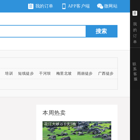
我的订单
APP客户端
微网站
我
的
搜索
订
单
联
系
培训
短线徒步
干河坝
梅里北坡
雨崩徒步
广西徒步
客
服
本周热卖
花江大峡谷|6天5晚