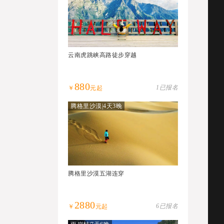
云南虎跳峡高路徒步穿越
880
1已报名
￥
元起
腾格里沙漠|4天3晚
腾格里沙漠五湖连穿
2880
6已报名
￥
元起