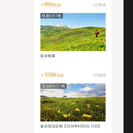
999
3已报名
￥
元起
格聂|6天5晚
徒步格聂
3580
2已报名
￥
元起
尼汝村|6天5晚
徒步尼汝定制【2026年8月8日-13日】