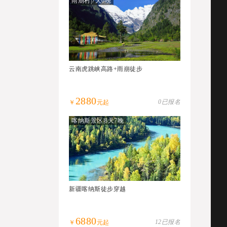
雨崩村|7天6晚
云南虎跳峡高路+雨崩徒步
2880
0已报名
￥
元起
喀纳斯景区|8天7晚
新疆喀纳斯徒步穿越
6880
12已报名
￥
元起