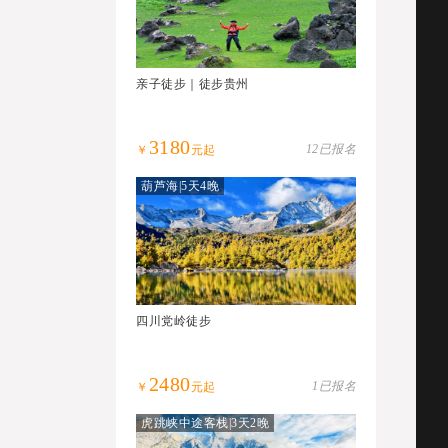
亲子徒步｜徒步贵州
3180
12已报名
￥
元起
葫芦海|5天4晚
四川党岭徒步
2480
1已报名
￥
元起
虎跳峡中途客栈|3天2晚