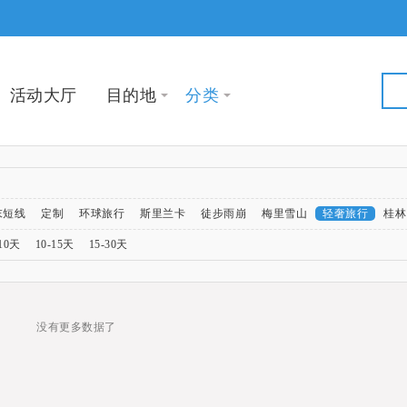
活动大厅
目的地
分类
末短线
定制
环球旅行
斯里兰卡
徒步雨崩
梅里雪山
轻奢旅行
桂林
-10天
10-15天
15-30天
福建
没有更多数据了