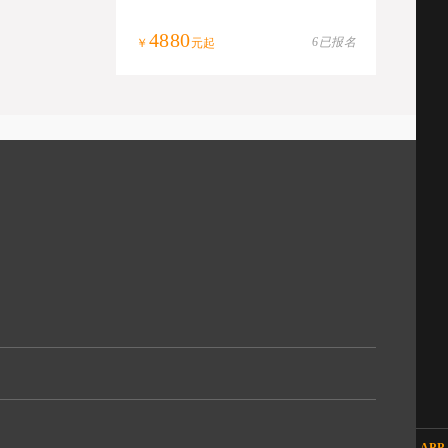
4880
6已报名
￥
元起