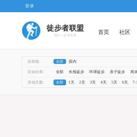
登录
徒步者联盟
首页
社区
我们一起看世界
目的地:
全部
国内
活动分类:
全部
长线徒步
环球徒步
亲子徒步
周
活动天数:
全部
1天
2天
3天
4天
5天
6天
7
四川徒步
云南徒步
海岸线
五台山大朝
五台山
重庆