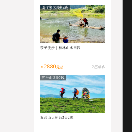
漓江景区|5天4晚
亲子徒步｜桂林山水田园
2880
2已报名
￥
元起
五台山|3天2晚
五台山大朝台3天2晚